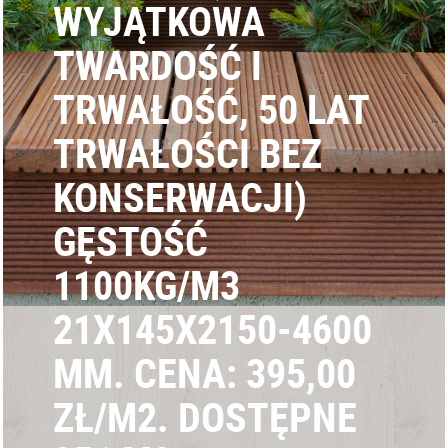
WYJĄTKOWA
TWARDOŚĆ I
TRWAŁOŚĆ, 50 LAT
TRWAŁOŚCI BEZ
KONSERWACJI)
GĘSTOŚĆ
1100KG/M3
21X145X2150-4600
MM. CENA: 395,00
ZŁ/M2. DOSTĘPNE