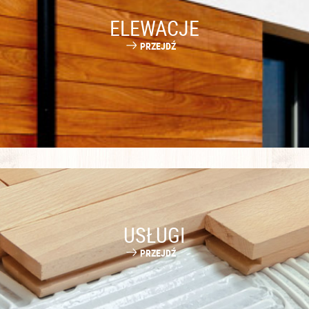
ELEWACJE
PRZEJDŹ
USŁUGI
PRZEJDŹ