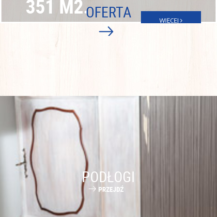
351 M2.
OFERTA
WIĘCEJ
PODŁOGI
PRZEJDŹ