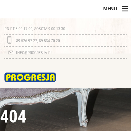
MENU
PN-PT 8:00-17:00, SOBOTA 9:00-13:30
89 526 97 27, 89 534 70 20
INFO@PROGRESJA.PL
404