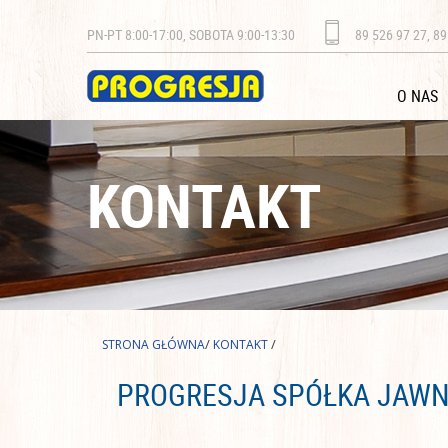
PN-PT 8:00-17:00, SOBOTA 9:00-13:30
89 526 97 27, 89
O NAS
KONTAKT
/
/
STRONA GŁÓWNA
KONTAKT
PROGRESJA SPÓŁKA JAW