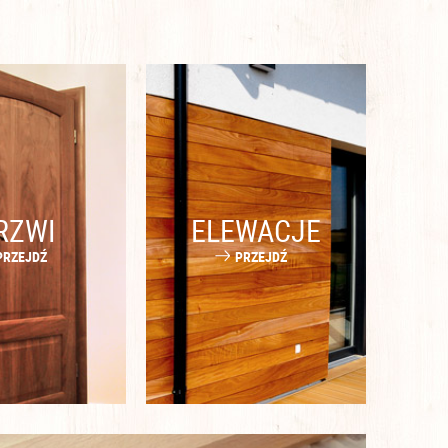
RZWI
ELEWACJE
PRZEJDŹ
PRZEJDŹ