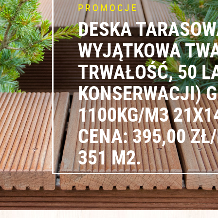
PROMOCJE
DESKA TARASOW
AT
WYJĄTKOWA TWA
TRWAŁOŚĆ, 50 L
0,
KONSERWACJI) 
1100KG/M3 21X1
CENA: 395,00 ZŁ
351 M2.
IĘCEJ