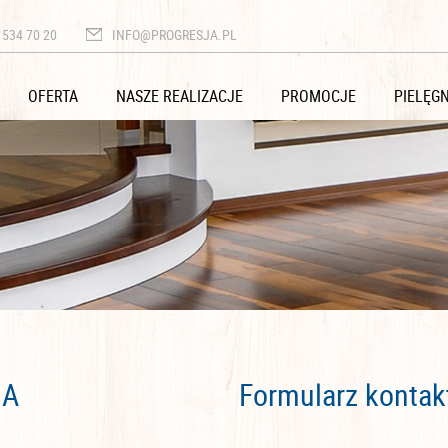
 534 70 20
INFO@PROGRESJA.PL
OFERTA
NASZE REALIZACJE
PROMOCJE
PIELĘG
NA
Formularz konta