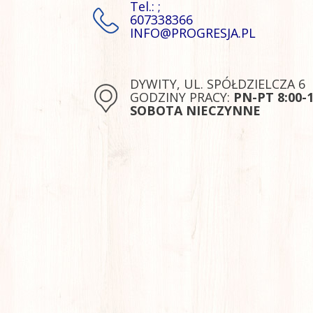
Tel.: ;
607338366
INFO@PROGRESJA.PL
DYWITY, UL. SPÓŁDZIELCZA 6
GODZINY PRACY:
PN-PT 8:00-1
SOBOTA NIECZYNNE