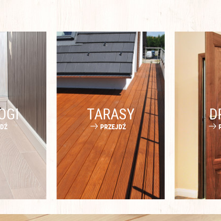
OGI
TARASY
D
JDŹ
PRZEJDŹ